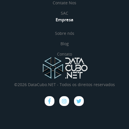
Contate Nos
SAC
Empresa
Sobre nós
Blog
Contato
©2026 DataCubo.NET - Todos os direitos reservados